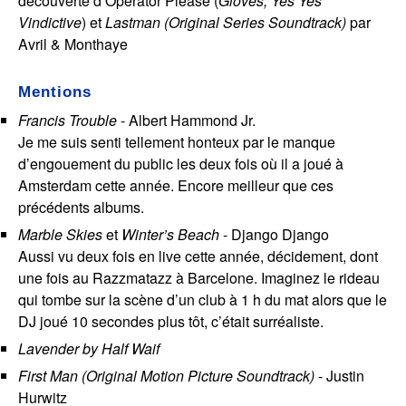
découverte d’Operator Please (
Gloves, Yes Yes
Vindictive
) et
Lastman (Original Series Soundtrack)
par
Avril & Monthaye
Mentions
Francis Trouble
- Albert Hammond Jr.
Je me suis senti tellement honteux par le manque
d’engouement du public les deux fois où il a joué à
Amsterdam cette année. Encore meilleur que ces
précédents albums.
Marble Skies
et
Winter’s Beach
- Django Django
Aussi vu deux fois en live cette année, décidement, dont
une fois au Razzmatazz à Barcelone. Imaginez le rideau
qui tombe sur la scène d’un club à 1 h du mat alors que le
DJ joué 10 secondes plus tôt, c’était surréaliste.
Lavender by Half Waif
First Man (Original Motion Picture Soundtrack)
- Justin
Hurwitz