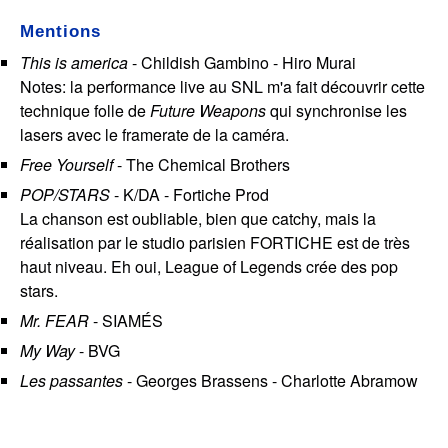
Mentions
This is america
- Childish Gambino - Hiro Murai
Notes: la
performance live au SNL
m'a fait découvrir cette
technique folle de
Future Weapons
qui synchronise les
lasers avec le framerate de la caméra.
Free Yourself
- The Chemical Brothers
POP/STARS
- K/DA - Fortiche Prod
La chanson est oubliable, bien que catchy, mais la
réalisation par le studio parisien
FORTICHE
est de très
haut niveau. Eh oui, League of Legends crée des pop
stars.
Mr. FEAR
- SIAMÉS
My Way
- BVG
Les passantes
- Georges Brassens - Charlotte Abramow